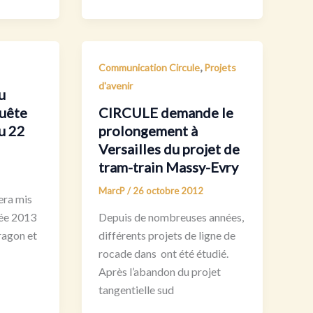
,
Communication Circule
Projets
d'avenir
u
uête
CIRCULE demande le
u 22
prolongement à
Versailles du projet de
tram-train Massy-Evry
MarcP
/
26 octobre 2012
era mis
née 2013
Depuis de nombreuses années,
Aragon et
différents projets de ligne de
rocade dans ont été étudié.
Après l’abandon du projet
tangentielle sud