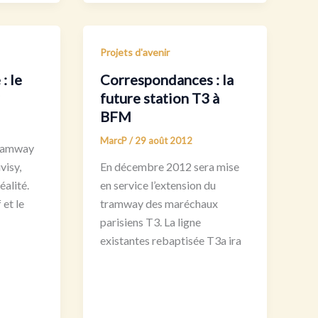
Projets d'avenir
: le
Correspondances : la
future station T3 à
BFM
MarcP
/
29 août 2012
 tramway
visy,
En décembre 2012 sera mise
alité.
en service l’extension du
 et le
tramway des maréchaux
parisiens T3. La ligne
existantes rebaptisée T3a ira