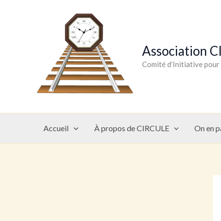
Aller
au
contenu
Association 
Comité d’Initiative pou
Accueil
À propos de CIRCULE
On en p