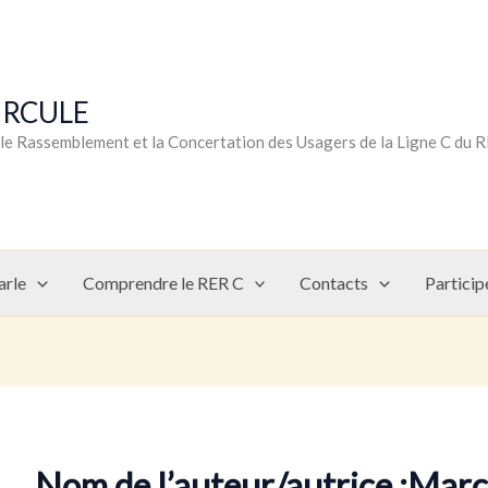
CIRCULE
r le Rassemblement et la Concertation des Usagers de la Ligne C du 
arle
Comprendre le RER C
Contacts
Particip
Nom de l’auteur/autrice :Mar