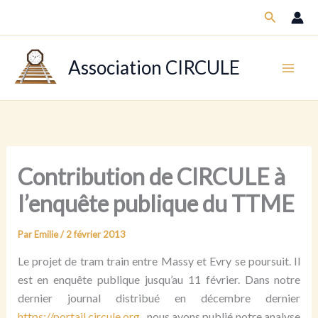
Aller
Recherch
au
contenu
Association CIRCULE
Contribution de CIRCULE à
l’enquête publique du TTME
Par
Emilie
/
2 février 2013
Le projet de tram train entre Massy et Evry se poursuit. Il
est en enquête publique jusqu’au 11 février. Dans notre
dernier journal distribué en décembre dernier
https://portail.circule.org
, nous avons publié notre analyse