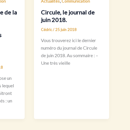
,
ion
Actualités
Communication
e de la
Circule, le journal de
juin 2018.
Cédric
/
25 juin 2018
s
Vous trouverez ici le dernier
numéro du journal de Circule
de juin 2018. Au sommaire : –
Une très vieille
18
ose un
s lequel
itront
és : un