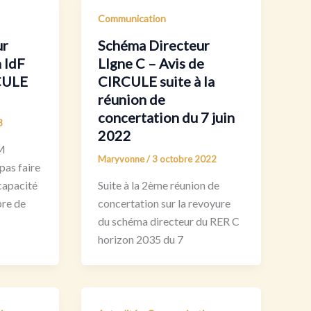
Communication
ur
Schéma Directeur
 IdF
LIgne C – Avis de
CULE
CIRCULE suite à la
réunion de
concertation du 7 juin
3
2022
FM
Maryvonne
/
3 octobre 2022
pas faire
capacité
Suite à la 2ème réunion de
bre de
concertation sur la revoyure
du schéma directeur du RER C
horizon 2035 du 7