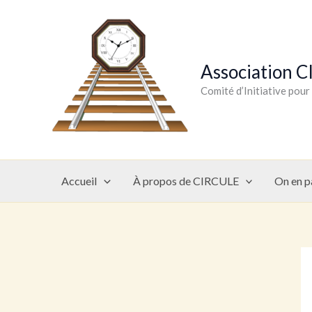
Aller
au
contenu
Association 
Comité d’Initiative pou
Accueil
À propos de CIRCULE
On en p