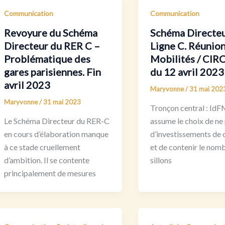
Communication
Communication
Revoyure du Schéma
Schéma Directe
Directeur du RER C –
Ligne C. Réunion
Problématique des
Mobilités / CIR
gares parisiennes. Fin
du 12 avril 2023
avril 2023
Maryvonne
/
31 mai 202
Maryvonne
/
31 mai 2023
Tronçon central : Id
Le Schéma Directeur du RER-C
assume le choix de ne 
en cours d’élaboration manque
d’investissements de 
à ce stade cruellement
et de contenir le nom
d’ambition. Il se contente
sillons
principalement de mesures