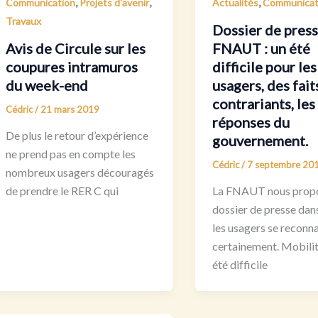
,
,
,
Communication
Projets d'avenir
Actualités
Communicat
Travaux
Dossier de press
Avis de Circule sur les
FNAUT : un été
coupures intramuros
difficile pour les
du week-end
usagers, des fait
contrariants, les
Cédric
/
21 mars 2019
réponses du
De plus le retour d’expérience
gouvernement.
ne prend pas en compte les
Cédric
/
7 septembre 20
nombreux usagers découragés
de prendre le RER C qui
La FNAUT nous prop
dossier de presse dan
les usagers se reconna
certainement. Mobilit
été difficile