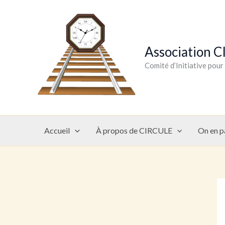
Aller
au
contenu
Association 
Comité d’Initiative pou
Accueil
À propos de CIRCULE
On en p