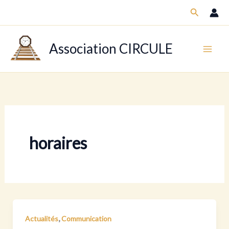
Aller
Recherch
au
contenu
Association CIRCULE
horaires
,
Actualités
Communication