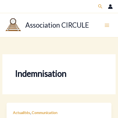
Aller
Recherch
au
contenu
Association CIRCULE
Indemnisation
,
Actualités
Communication