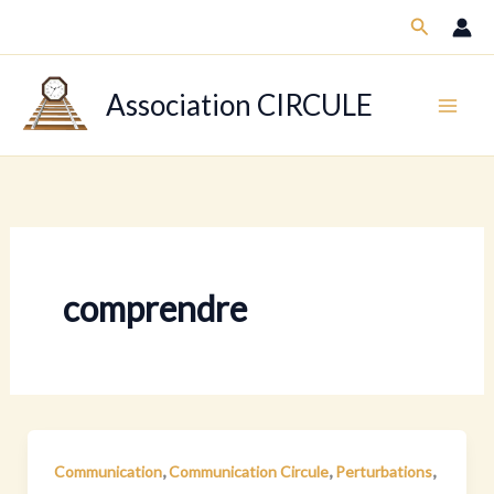
Aller
Recherch
au
contenu
Association CIRCULE
comprendre
,
,
,
Communication
Communication Circule
Perturbations