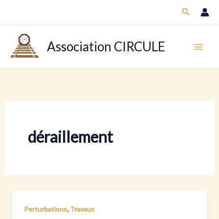
Aller
Recherch
au
contenu
Association CIRCULE
déraillement
,
Perturbations
Travaux