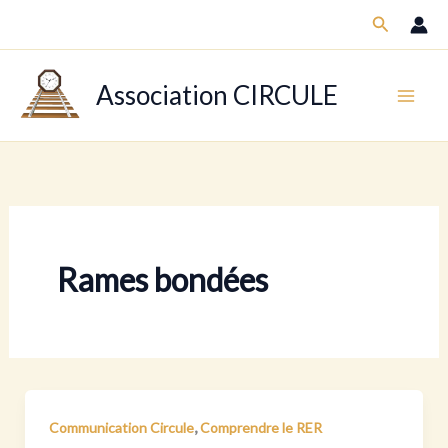
Aller
Recherch
au
contenu
Association CIRCULE
Rames bondées
,
Communication Circule
Comprendre le RER