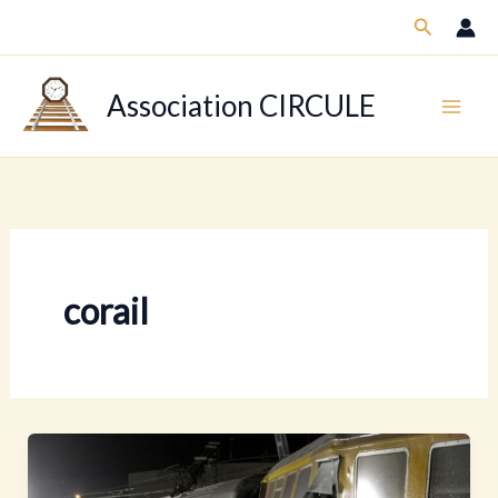
Aller
Recherch
au
contenu
Association CIRCULE
corail