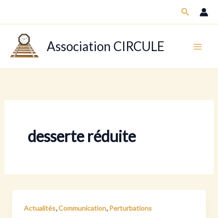
Aller
Recherch
au
contenu
Association CIRCULE
desserte réduite
,
,
Actualités
Communication
Perturbations